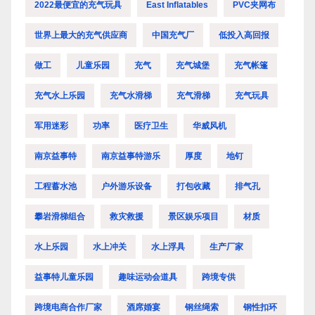
2022最便宜的充气玩具
East Inflatables
PVC夹网布
世界上最大的充气供应商
中国充气厂
低投入高回报
做工
儿童乐园
充气
充气城堡
充气帐篷
充气水上乐园
充气水滑梯
充气滑梯
充气玩具
军用迷彩
功率
医疗卫生
华威风机
南京益事特
南京益事特游乐
厚度
地钉
工程蓄水池
户外游乐设备
打包收藏
排气孔
攀岩滑梯组合
救灾救援
景区娱乐项目
材质
水上乐园
水上冲关
水上浮具
生产厂家
益事特儿童乐园
趣味运动会道具
跨境专供
跨境电商合作厂家
酒席婚宴
钢丝绳索
钢性扣环