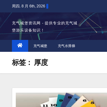
跳
周四. 8 月 6th, 2026
至
内
充气城堡资讯网 - 提供专业的充气城
容
堡游乐设备知识！
充气城堡
充气水滑梯
标签：
厚度