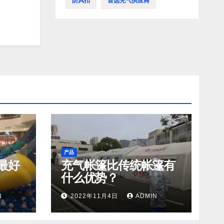
防风扣
首选充气供应商
产品
最好
充气帐篷比传统帐篷有
什么优势？
N
2022年11月4日
ADMIN