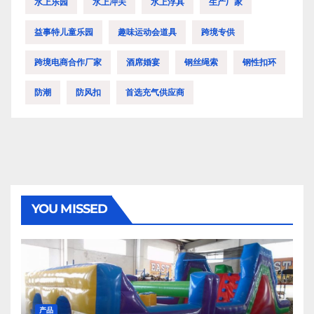
水上乐园
水上冲关
水上浮具
生产厂家
益事特儿童乐园
趣味运动会道具
跨境专供
跨境电商合作厂家
酒席婚宴
钢丝绳索
钢性扣环
防潮
防风扣
首选充气供应商
YOU MISSED
产品