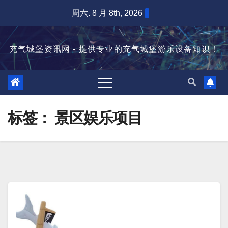
跳
周六. 8 月 8th, 2026
至
内
充气城堡资讯网 - 提供专业的充气城堡游乐设备知识！
容
标签：
景区娱乐项目