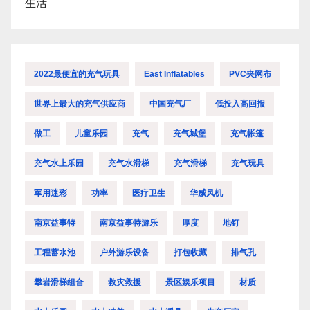
生活
2022最便宜的充气玩具
East Inflatables
PVC夹网布
世界上最大的充气供应商
中国充气厂
低投入高回报
做工
儿童乐园
充气
充气城堡
充气帐篷
充气水上乐园
充气水滑梯
充气滑梯
充气玩具
军用迷彩
功率
医疗卫生
华威风机
南京益事特
南京益事特游乐
厚度
地钉
工程蓄水池
户外游乐设备
打包收藏
排气孔
攀岩滑梯组合
救灾救援
景区娱乐项目
材质